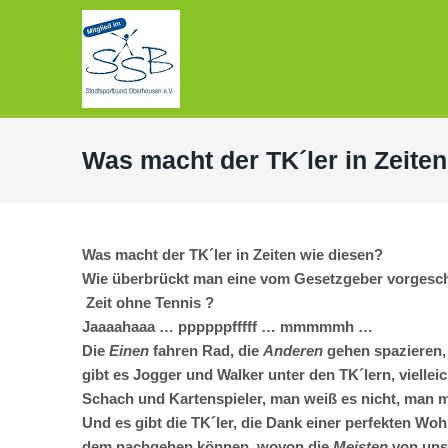
Was macht der TK´ler in Zeite
Was macht der TK´ler in Zeiten wie diesen?
Wie überbrückt man eine vom Gesetzgeber vorgesc
Zeit ohne Tennis ?
Jaaaahaaa … ppppppfffff … mmmmmh …
Die
Einen
fahren Rad, die
Anderen
gehen spazieren, 
gibt es Jogger und Walker unter den TK´lern, viellei
Schach und Kartenspieler, man weiß es nicht, man m
Und es gibt die TK´ler, die Dank einer perfekten Woh
dem nachgehen können, wovon die
Meisten
von uns 