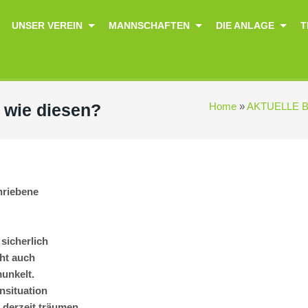
UNSER VEREIN
MANNSCHAFTEN
DIE ANLAGE
T
n wie diesen?
Home
»
AKTUELLE 
hriebene
sicherlich
cht auch
unkelt.
nsituation
derzeit träumen.