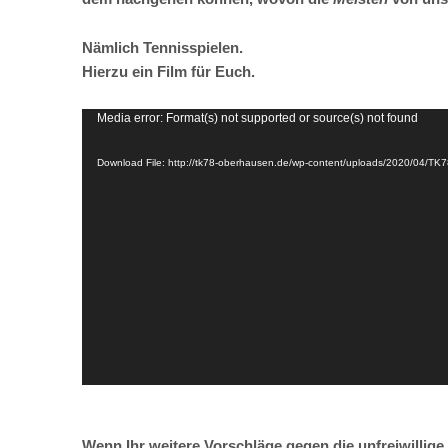
Nämlich Tennisspielen.
Hierzu ein Film für Euch.
Video-
Media error: Format(s) not supported or source(s) not found
Player
Download File: http://tk78-oberhausen.de/wp-content/uploads/2020/04/T
Wenn Ihr weitere Vorschläge gegen die unfreiwillige